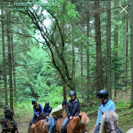
3. Ridelejr skudt igang
TourGuideMap-2020.07.14-11.13.11