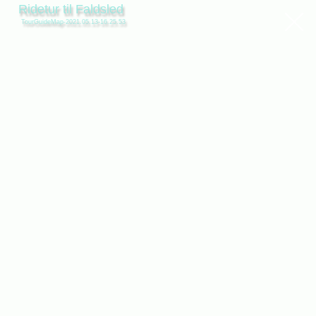
Ridetur til Faldsled
TourGuideMap-2021.05.13-16.25.53