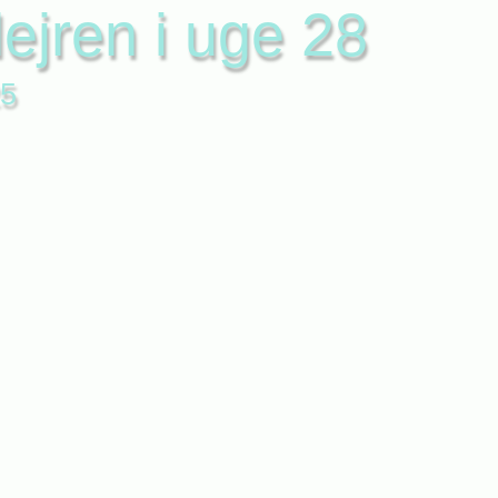
lejren i uge 28
25