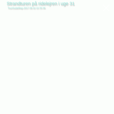
Strandturen på ridelejren i uge 31
TourGuideMap-2017.08.02-10.55.06