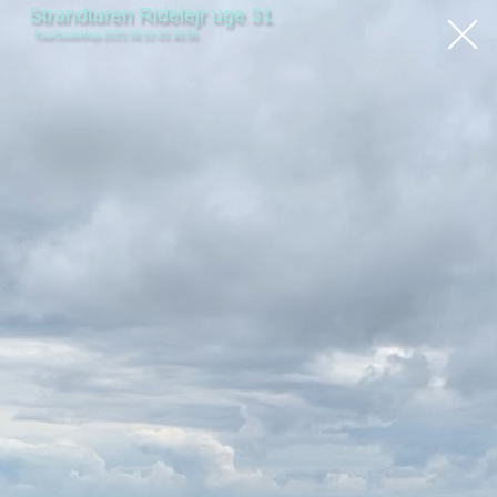
Strandturen Ridelejr uge 31
TourGuideMap-2023.08.02-03.40.06